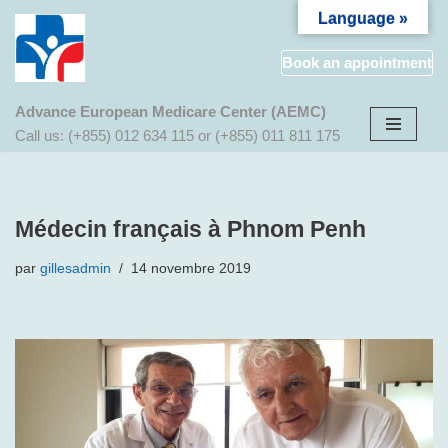
Language »
Aller
Book an appointment
au
contenu
Advance European Medicare Center (AEMC)
Call us: (+855) 012 634 115 or (+855) 011 811 175
Médecin français à Phnom Penh
par
gillesadmin
14 novembre 2019