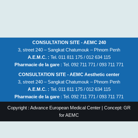
CONSULTATION SITE - AEMC 240
3, street 240 – Sangkat Chatumouk – Phnom Penh
A.E.M.C. :
Tel. 011 811 175 / 012 634 115
Pharmacie de la gare
: Tel. 092 711 771 / 093 711 771
CONSULTATION SITE - AEMC Aesthetic center
3, street 240 – Sangkat Chatumouk – Phnom Penh
A.E.M.C. :
Tel. 011 811 175 / 012 634 115
Pharmacie de la gare
: Tel. 092 711 771 / 093 711 771
Copyright : Advance European Medical Center | Concept: GR
for AEMC