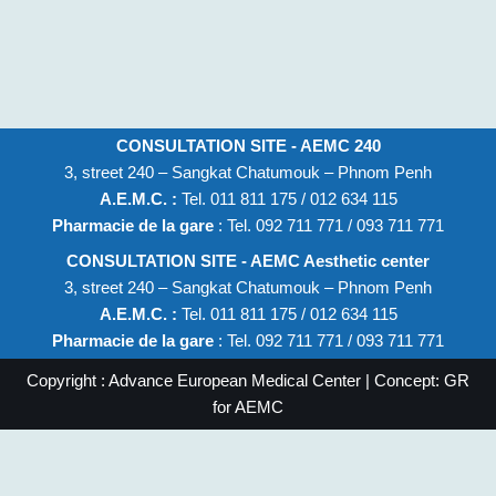
CONSULTATION SITE - AEMC 240
3, street 240 – Sangkat Chatumouk – Phnom Penh
A.E.M.C. :
Tel. 011 811 175 / 012 634 115
Pharmacie de la gare
: Tel. 092 711 771 / 093 711 771
CONSULTATION SITE - AEMC Aesthetic center
3, street 240 – Sangkat Chatumouk – Phnom Penh
A.E.M.C. :
Tel. 011 811 175 / 012 634 115
Pharmacie de la gare
: Tel. 092 711 771 / 093 711 771
Copyright : Advance European Medical Center | Concept: GR
for AEMC