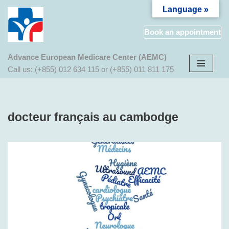
Language »
Aller
Book an appointment
au
contenu
Advance European Medicare Center (AEMC)
Call us: (+855) 012 634 115 or (+855) 011 811 175
docteur français au cambodge