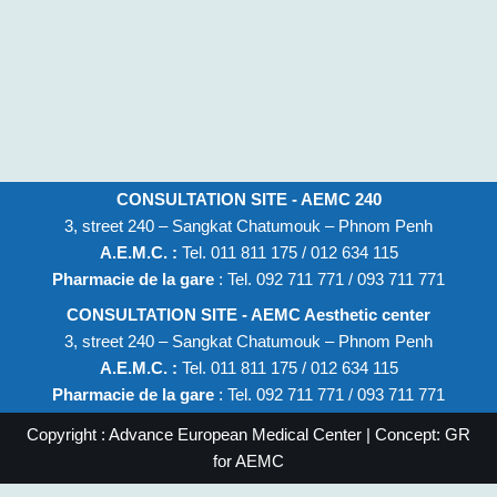
CONSULTATION SITE - AEMC 240
3, street 240 – Sangkat Chatumouk – Phnom Penh
A.E.M.C. :
Tel. 011 811 175 / 012 634 115
Pharmacie de la gare
: Tel. 092 711 771 / 093 711 771
CONSULTATION SITE - AEMC Aesthetic center
3, street 240 – Sangkat Chatumouk – Phnom Penh
A.E.M.C. :
Tel. 011 811 175 / 012 634 115
Pharmacie de la gare
: Tel. 092 711 771 / 093 711 771
Copyright : Advance European Medical Center | Concept: GR
for AEMC