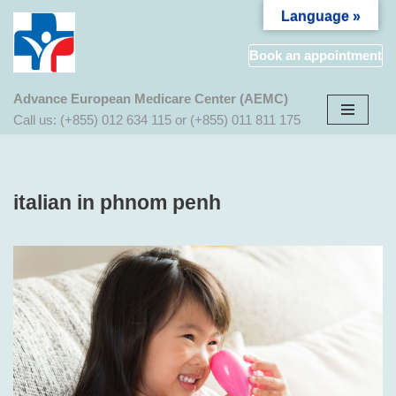
Language »
Aller
Book an appointment
au
contenu
Advance European Medicare Center (AEMC)
Call us: (+855) 012 634 115 or (+855) 011 811 175
italian in phnom penh